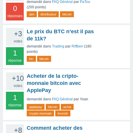
demandé
dans
FAQ Général
par
PaTou
0
(
200
points)
atm
distributeur
bitcoin
réponses
Le prix du BTC n’est il pas
+3
de 11k?
votes
demandé
dans
Trading
par
Riffben
(
180
1
points)
btc
bitcoin
réponse
Acheter de la cripto-
+10
monnaie bitcoin avec
votes
ApplePay
1
demandé
dans
FAQ Général
par
Yoan
réponse
applepay
bitcoin
achat
crypto-monnaie
investir
Comment acheter des
+8