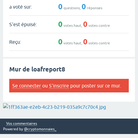
0
0
a voté sur:
questions,
réponses
0
0
S'est épuisé:
votes haut,
votes contre
0
0
Reçu:
votes haut,
votes contre
Mur de loafreport8
Se connecter
ou
S'inscrire
pour poster sur ce mur.
Vos commentaires
Powered by
@cryptomonnaies_