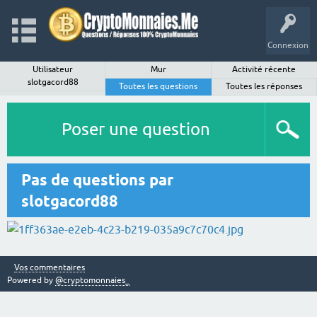
Connexion
Utilisateur
Mur
Activité récente
slotgacord88
Toutes les questions
Toutes les réponses
Poser une question
Pas de questions par
slotgacord88
Vos commentaires
Powered by
@cryptomonnaies_