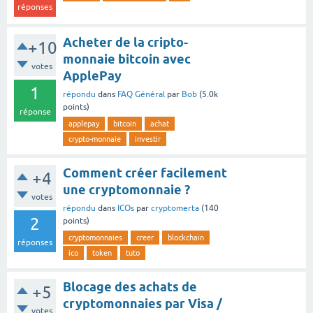
réponses
Acheter de la cripto-
+10
monnaie bitcoin avec
votes
ApplePay
1
répondu
dans
FAQ Général
par
Bob
(
5.0k
points)
réponse
applepay
bitcoin
achat
crypto-monnaie
investir
Comment créer facilement
+4
une cryptomonnaie ?
votes
répondu
dans
ICOs
par
cryptomerta
(
140
2
points)
cryptomonnaies
creer
blockchain
réponses
ico
token
tuto
Blocage des achats de
+5
cryptomonnaies par Visa /
votes