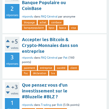
Banque Populaire ou
2
CoinBase
réponses
répondu
dans
FAQ Général
par
anonyme
bloquage
achat
coinbase
banquepopulaire
bpso
bpaca
visa
Accepter les Bitcoin &
+5
Crypto-Monnaies dans son
votes
entreprise
3
répondu
dans
FAQ Général
par
Pat
(
160
points)
réponses
paiement
entreprise
société
client
fisc
déclaration
tva
Que pensez vous d'un
+3
investissement sur le
votes
#Bluzelle #BLZ ?
1
répondu
dans
Trading
par
Bob
(
5.0k
points)