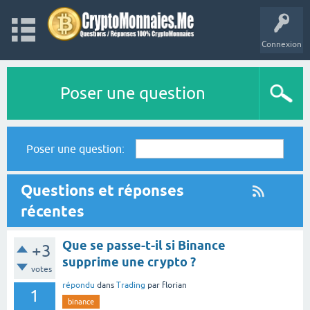
Connexion
Poser une question
Poser une question:
Questions et réponses
récentes
Que se passe-t-il si Binance
+3
supprime une crypto ?
votes
répondu
dans
Trading
par
florian
1
binance