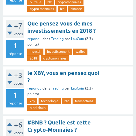
réponse
bluzelle
blz
cryptomonnaies
crypto-monnaies
ico
binance
Que pensez-vous de mes
+7
investissements en 2018 ?
votes
répondu
dans
Trading
par
LauCoin
(
2.3k
1
points)
investir
investissement
wallet
réponse
2018
cryptomonnaies
le XBY, vous en pensez quoi
+3
?
votes
répondu
dans
Trading
par
LauCoin
(
2.3k
1
points)
xby
technologie
btc
transactions
réponse
blockchain
#BNB ? Quelle est cette
+6
Crypto-Monnaies ?
votes