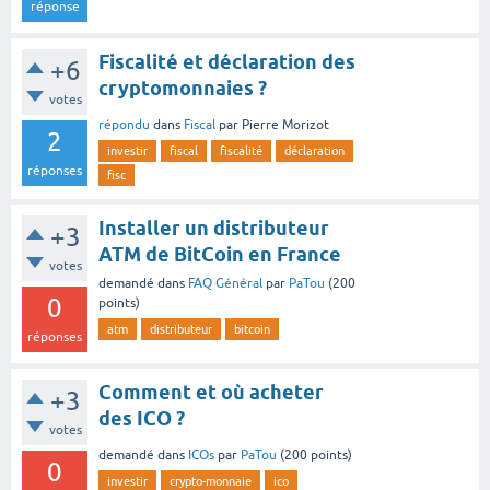
réponse
Fiscalité et déclaration des
+6
cryptomonnaies ?
votes
répondu
dans
Fiscal
par
Pierre Morizot
2
investir
fiscal
fiscalité
déclaration
réponses
fisc
Installer un distributeur
+3
ATM de BitCoin en France
votes
demandé
dans
FAQ Général
par
PaTou
(
200
0
points)
atm
distributeur
bitcoin
réponses
Comment et où acheter
+3
des ICO ?
votes
demandé
dans
ICOs
par
PaTou
(
200
points)
0
investir
crypto-monnaie
ico