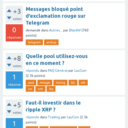
Messages bloqué point
+3
d'exclamation rouge sur
votes
Telegram
0
demandé
dans
Autres...
par
BlackW
(
760
points)
réponses
telegram
airdrop
Quelle pool utilisez-vous
+8
en ce moment ?
votes
répondu
dans
FAQ Général
par
LauCoin
1
(
2.3k
points)
pool
minage
mining
btc
eth
réponse
ico
xmr
ibq
Faut-il investir dans le
+5
ripple XRP ?
votes
répondu
dans
Trading
par
LauCoin
(
2.3k
1
points)