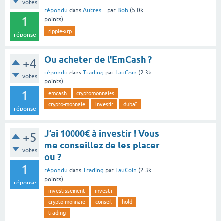
votes
répondu
dans
Autres...
par
Bob
(
5.0k
1
points)
ripple-xrp
réponse
Ou acheter de l'EmCash ?
+4
répondu
dans
Trading
par
LauCoin
(
2.3k
votes
points)
1
emcash
cryptomonnaies
crypto-monnaie
investir
dubaï
réponse
J’ai 10000€ à investir ! Vous
+5
me conseillez de les placer
votes
ou ?
1
répondu
dans
Trading
par
LauCoin
(
2.3k
points)
réponse
investissement
investir
crypto-monnaie
conseil
hold
trading