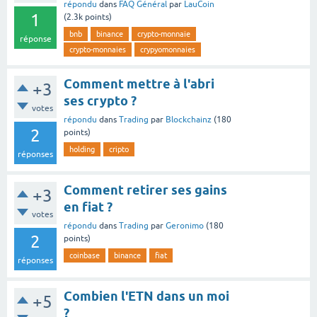
répondu
dans
FAQ Général
par
LauCoin
1
(
2.3k
points)
bnb
binance
crypto-monnaie
réponse
crypto-monnaies
crypyomonnaies
Comment mettre à l'abri
+3
ses crypto ?
votes
répondu
dans
Trading
par
Blockchainz
(
180
2
points)
holding
cripto
réponses
Comment retirer ses gains
+3
en fiat ?
votes
répondu
dans
Trading
par
Geronimo
(
180
2
points)
coinbase
binance
fiat
réponses
Combien l'ETN dans un moi
+5
?