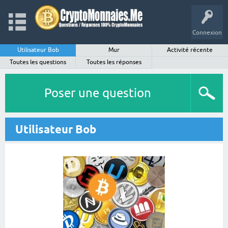
Connexion
Utilisateur Bob
Mur
Activité récente
Toutes les questions
Toutes les réponses
Poser une question
Utilisateur Bob