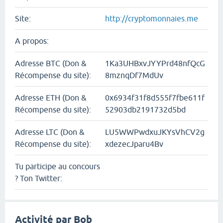
Site:
http://cryptomonnaies.me
A propos:
Adresse BTC (Don &
1Ka3UHBxvJYYPrd48nfQcG
Récompense du site):
8mznqDf7MdUv
Adresse ETH (Don &
0x6934f31f8d555f7fbe611f
Récompense du site):
52903db2191732d5bd
Adresse LTC (Don &
LU5WWPwdxuJKYsVhCV2g
Récompense du site):
xdezecJparu4Bv
Tu participe au concours
? Ton Twitter:
Activité par Bob