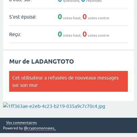
questions,
réponses
0
0
S'est épuisé:
votes haut,
votes contre
0
0
Reçu:
votes haut,
votes contre
Mur de LADANGTOTO
Cet utilisateur a refusées de nouveaux messages
sur son mur
Vos commentaires
Powered by
@cryptomonnaies_