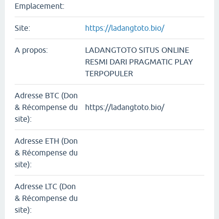
Emplacement:
Site:
https://ladangtoto.bio/
A propos:
LADANGTOTO SITUS ONLINE
RESMI DARI PRAGMATIC PLAY
TERPOPULER
Adresse BTC (Don
& Récompense du
https://ladangtoto.bio/
site):
Adresse ETH (Don
& Récompense du
site):
Adresse LTC (Don
& Récompense du
site):